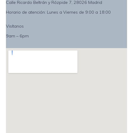
Calle Ricardo Beltrán y Rózpide 7, 28026 Madrid
Horario de atención: Lunes a Viernes de 9:00 a 18:00
Visítanos
9am – 6pm