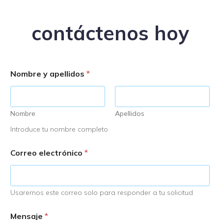
contáctenos hoy
N
Nombre y apellidos
*
o
m
b
r
e
Nombre
Apellidos
M
Introduce tu nombre completo
e
n
s
Correo electrónico
*
a
j
e
a
Usaremos este correo solo para responder a tu solicitud
p
e
l
Mensaje
*