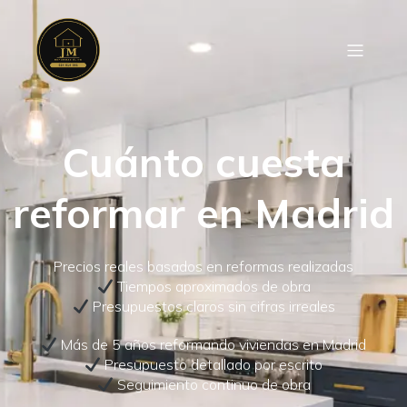
Cuánto cuesta
reformar en Madrid
Precios reales basados en reformas realizadas
Tiempos aproximados de obra
Presupuestos claros sin cifras irreales
Más de 5 años reformando viviendas en Madrid
Presupuesto detallado por escrito
Seguimiento continuo de obra