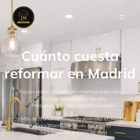
Cuánto cuesta
reformar en Madrid
Precios reales basados en reformas realizadas
Tiempos aproximados de obra
Presupuestos claros sin cifras irreales
Más de 5 años reformando viviendas en Madrid
Presupuesto detallado por escrito
Seguimiento continuo de obra